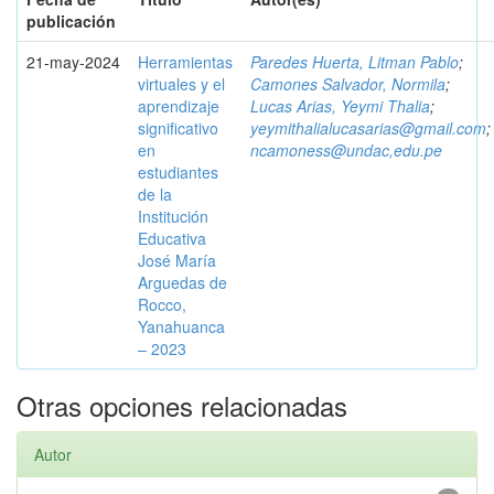
publicación
21-may-2024
Herramientas
Paredes Huerta, Litman Pablo
;
virtuales y el
Camones Salvador, Normila
;
aprendizaje
Lucas Arias, Yeymi Thalia
;
significativo
yeymithalialucasarias@gmail.com
;
en
ncamoness@undac,edu.pe
estudiantes
de la
Institución
Educativa
José María
Arguedas de
Rocco,
Yanahuanca
– 2023
Otras opciones relacionadas
Autor