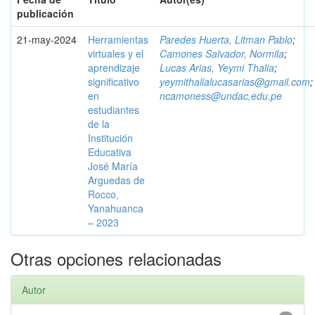
publicación
21-may-2024
Herramientas
Paredes Huerta, Litman Pablo
;
virtuales y el
Camones Salvador, Normila
;
aprendizaje
Lucas Arias, Yeymi Thalia
;
significativo
yeymithalialucasarias@gmail.com
;
en
ncamoness@undac,edu.pe
estudiantes
de la
Institución
Educativa
José María
Arguedas de
Rocco,
Yanahuanca
– 2023
Otras opciones relacionadas
Autor