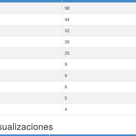
98
44
32
30
20
9
9
6
5
4
sualizaciones