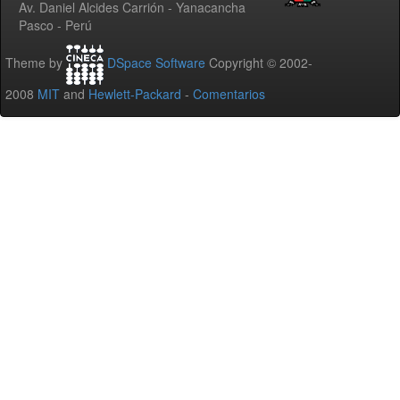
Av. Daniel Alcides Carrión - Yanacancha
Pasco - Perú
Theme by
DSpace Software
Copyright © 2002-
2008
MIT
and
Hewlett-Packard
-
Comentarios