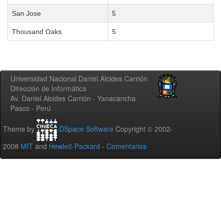
San Jose
5
Thousand Oaks
5
Universidad Nacional Daniel Alcides Carrión
Dirección de Informática
Av. Daniel Alcides Carrión - Yanacancha
Pasco - Perú
Theme by
DSpace Software
Copyright © 2002-
2008
MIT
and
Hewlett-Packard
-
Comentarios