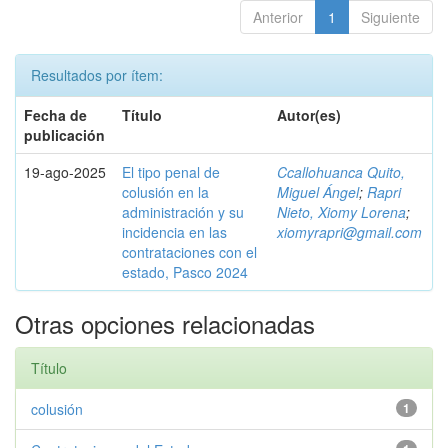
Anterior
1
Siguiente
Resultados por ítem:
Fecha de
Título
Autor(es)
publicación
19-ago-2025
El tipo penal de
Ccallohuanca Quito,
colusión en la
Miguel Ángel
;
Rapri
administración y su
Nieto, Xiomy Lorena
;
incidencia en las
xiomyrapri@gmail.com
contrataciones con el
estado, Pasco 2024
Otras opciones relacionadas
Título
colusión
1