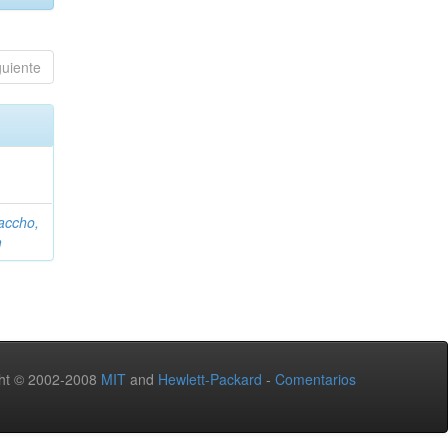
guiente
accho,
m
ht © 2002-2008
MIT
and
Hewlett-Packard
-
Comentarios