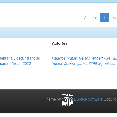
Anterior
1
Si
Autor(es)
mentaria y circunstancias
Palacios Matos, Nelson Wilder
;
Aire Hu
eruana, Pasco. 2022
Yurika Vanesa
;
yuriair.2396@gmail.co
Theme by
DSpace Software
Copyrig