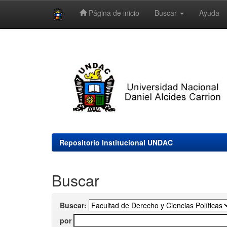
Página de inicio
Buscar
Ayuda
Skip
navigation
Repositorio Institucional UNDAC
Buscar
Buscar:
por