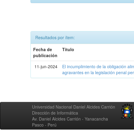
Resultados por ítem:
Fecha de
Título
publicación
11-jun-2024
El incumplimiento de la obligación ali
agravantes en la legislación penal p
Universidad Nacional Daniel Alcides Carrión
Dirección de Informática
Av. Daniel Alcides Carrión - Yanacancha
Pasco - Perú