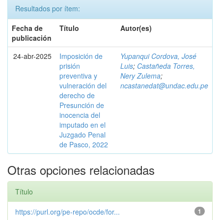
Resultados por ítem:
Fecha de
Título
Autor(es)
publicación
24-abr-2025
Imposición de
Yupanqui Cordova, José
prisión
Luis
;
Castañeda Torres,
preventiva y
Nery Zulema
;
vulneración del
ncastanedat@undac.edu.pe
derecho de
Presunción de
inocencia del
imputado en el
Juzgado Penal
de Pasco, 2022
Otras opciones relacionadas
Título
https://purl.org/pe-repo/ocde/for...
1