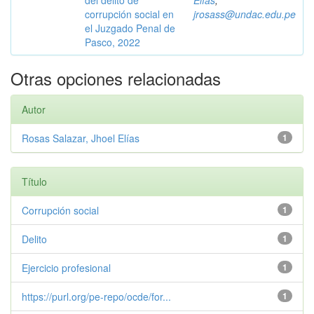
del delito de
Elías
;
corrupción social en
jrosass@undac.edu.pe
el Juzgado Penal de
Pasco, 2022
Otras opciones relacionadas
Autor
Rosas Salazar, Jhoel Elías
1
Título
Corrupción social
1
Delito
1
Ejercicio profesional
1
https://purl.org/pe-repo/ocde/for...
1