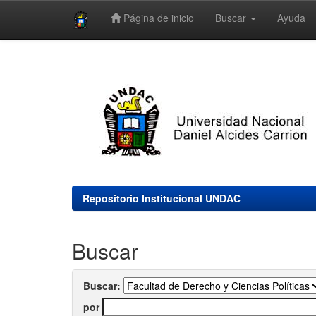
Página de inicio
Buscar
Ayuda
Skip
navigation
Repositorio Institucional UNDAC
Buscar
Buscar:
por