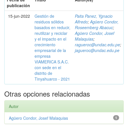
publicación
15-jun-2022
Gestión de
Paita Panez, Ygnacio
residuos sólidos
Alfredo
;
Agüero Condor,
basados en reducir,
Roseemberg Abacuc
;
reutilizar y reciclar
Agüero Condor, Josef
y el impacto en el
Malaquias
;
crecimiento
ragueroc@undac.edu.pe
;
empresarial de la
jagueroc@undac.edu.pe
empresa
VIAMERICA S.A.C.
con sede en el
distrito de
Tinyahuarco - 2021
Otras opciones relacionadas
Autor
Agüero Condor, Josef Malaquias
1