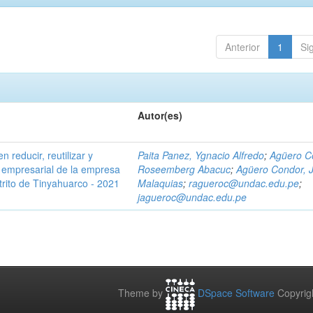
Anterior
1
Si
Autor(es)
 reducir, reutilizar y
Paita Panez, Ygnacio Alfredo
;
Agüero C
to empresarial de la empresa
Roseemberg Abacuc
;
Agüero Condor, 
rito de Tinyahuarco - 2021
Malaquias
;
ragueroc@undac.edu.pe
;
jagueroc@undac.edu.pe
Theme by
DSpace Software
Copyrig