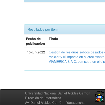
Resultados por ítem:
Fecha de
Título
publicación
15-jun-2022
Gestión de residuos sólidos basados en
reciclar y el impacto en el crecimien
VIAMERICA S.A.C. con sede en el dist
Universidad Nacional Daniel Alcides Carrión
Dirección de Informática
Av. Daniel Alcides Carrión - Yanacancha