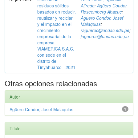
residuos sólidos
Alfredo
;
Agüero Condor,
basados en reducir,
Roseemberg Abacuc
;
reutilizar y reciclar
Agüero Condor, Josef
y el impacto en el
Malaquias
;
crecimiento
ragueroc@undac.edu.pe
;
empresarial de la
jagueroc@undac.edu.pe
empresa
VIAMERICA S.A.C.
con sede en el
distrito de
Tinyahuarco - 2021
Otras opciones relacionadas
Autor
Agüero Condor, Josef Malaquias
1
Título