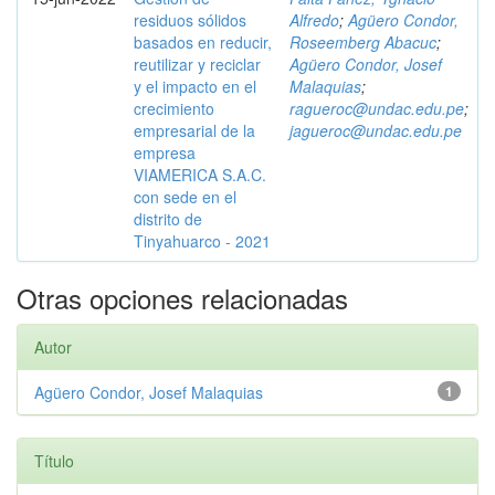
residuos sólidos
Alfredo
;
Agüero Condor,
basados en reducir,
Roseemberg Abacuc
;
reutilizar y reciclar
Agüero Condor, Josef
y el impacto en el
Malaquias
;
crecimiento
ragueroc@undac.edu.pe
;
empresarial de la
jagueroc@undac.edu.pe
empresa
VIAMERICA S.A.C.
con sede en el
distrito de
Tinyahuarco - 2021
Otras opciones relacionadas
Autor
Agüero Condor, Josef Malaquias
1
Título