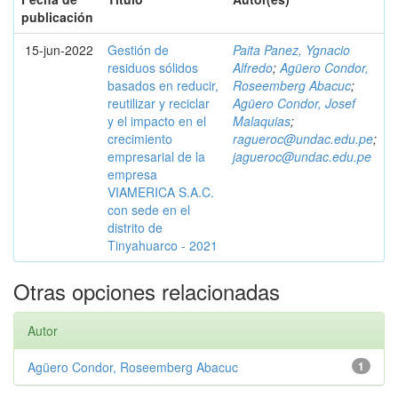
publicación
15-jun-2022
Gestión de
Paita Panez, Ygnacio
residuos sólidos
Alfredo
;
Agüero Condor,
basados en reducir,
Roseemberg Abacuc
;
reutilizar y reciclar
Agüero Condor, Josef
y el impacto en el
Malaquias
;
crecimiento
ragueroc@undac.edu.pe
;
empresarial de la
jagueroc@undac.edu.pe
empresa
VIAMERICA S.A.C.
con sede en el
distrito de
Tinyahuarco - 2021
Otras opciones relacionadas
Autor
Agüero Condor, Roseemberg Abacuc
1