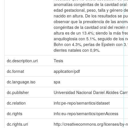
anomalías congénitas de la cavidad oral 
edad gestacional, peso, talla y género de
nacido en altura. De los resultados se p
observar que la prevalencia de las anom
congénitas de la cavidad oral del recién 
altura es de un 13.4%; siendo la más fre
anquiloglosia con 5.1%, seguido de los 
Bohn con 4.3%, perlas de Epstein con 3
dientes natales con 0,9%.
dc.description.uri
Tesis
dc.format
application/pdf
dc.language.iso
spa
dc.publisher
Universidad Nacional Daniel Alcides Carr
dc.relation
info:pe-repo/semantics/dataset
dc.rights
info:eu-repo/semantics/openAccess
dc.rights.uri
http://creativecommons.org/licenses/by-n