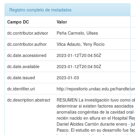
Registro completo de metadatos
Campo DC
Valor
dc.contributor.advisor
Peña Carmelo, Ulises
dc.contributor.author
Vilca Adauto, Yeny Rocío
dc.date.accessioned
2023-01-12T20:04:50Z
dc.date.available
2023-01-12T20:04:50Z
dc.date.issued
2023-01-03
dc.identifier.uri
http://repositorio.undac.edu.pe/handle/
dc.description.abstract
RESUMEN La investigación tuvo como ob
determinar si existen factores asociados 
anomalías congénitas de la cavidad oral 
recién nacido en altura en el Hospital Re
Daniel Alcides Carrión durante enero - ju
Pasco. El estudio en su desarrollo fue fac