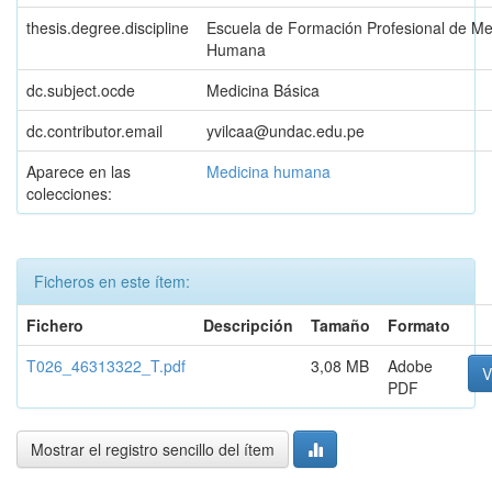
thesis.degree.discipline
Escuela de Formación Profesional de Me
Humana
dc.subject.ocde
Medicina Básica
dc.contributor.email
yvilcaa@undac.edu.pe
Aparece en las
Medicina humana
colecciones:
Ficheros en este ítem:
Fichero
Descripción
Tamaño
Formato
T026_46313322_T.pdf
3,08 MB
Adobe
V
PDF
Mostrar el registro sencillo del ítem