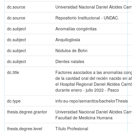
dc.source
Universidad Nacional Daniel Alcides Carr
dc.source
Repositorio Institucional - UNDAC.
dc.subject
Anomalías congénitas
dc.subject
Anquiloglosia
dc.subject
Nódulos de Bohn
dc.subject
Dientes natales
dc.title
Factores asociados a las anomalías con
de la cavidad oral del recién nacido en al
el Hospital Regional Daniel Alcides Carri
durante enero - julio 2022 - Pasco
dc.type
info:eu-repo/semantics/bachelorThesis
thesis.degree.grantor
Universidad Nacional Daniel Alcides Carr
Facultad de Medicina Humana
thesis.degree.level
Título Profesional