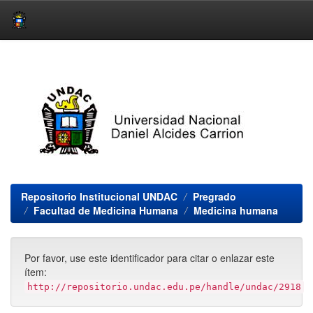
Skip
navigation
Repositorio Institucional UNDAC
Pregrado
Facultad de Medicina Humana
Medicina humana
Por favor, use este identificador para citar o enlazar este
ítem:
http://repositorio.undac.edu.pe/handle/undac/2918