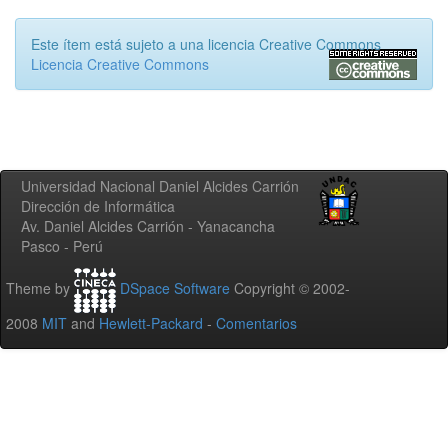
Este ítem está sujeto a una licencia Creative Commons
Licencia Creative Commons
Universidad Nacional Daniel Alcides Carrión
Dirección de Informática
Av. Daniel Alcides Carrión - Yanacancha
Pasco - Perú
Theme by
DSpace Software
Copyright © 2002-
2008
MIT
and
Hewlett-Packard
-
Comentarios