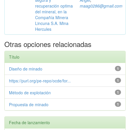
segura y
Angel
;
recuperación optima
maag0286@gmail.com
del mineral, en la
Compañía Minera
Lincuna S.A. Mina
Hercules
Otras opciones relacionadas
Título
Diseño de minado
1
https://purl.org/pe-repo/ocde/for...
1
Método de explotación
1
Propuesta de minado
1
Fecha de lanzamiento