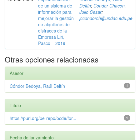
de un sistema de
Delfín
;
Condor Chacon,
información para
Julio Cesar
;
mejorar la gestión
jccondorch@undac.edu.pe
de alquileres de
disfraces de la
Empresa Liri,
Pasco – 2019
Otras opciones relacionadas
Asesor
Cóndor Bedoya, Raúl Delfín
1
Título
https://purl.org/pe-repo/ocde/for...
1
Fecha de lanzamiento