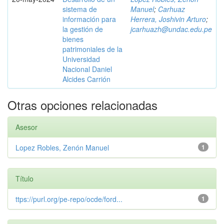
sistema de
Manuel
;
Carhuaz
información para
Herrera, Joshivin Arturo
;
la gestión de
jcarhuazh@undac.edu.pe
bienes
patrimoniales de la
Universidad
Nacional Daniel
Alcides Carrión
Otras opciones relacionadas
Asesor
Lopez Robles, Zenón Manuel
1
Título
ttps://purl.org/pe-repo/ocde/ford...
1