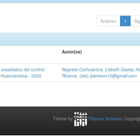
Anterior
1
Si
Autor(es)
stadístico del control
Negrete Carhuaricra, Lisbeth Gisela
;
H
 Huancavelica - 2022
Riveros, Joel
;
joerivero10@gmail.com
Theme by
DSpace Software
Copyrig