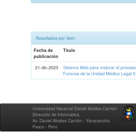
Resultados por ítem:
Fecha de
Título
publicación
21-dic-2023
Sistema Web para mejorar el proceso e
Forense de la Unidad Médico Legal II
Universidad Nacional Daniel Alcides Carrión
Dirección de Informática
Av. Daniel Alcides Carrión - Yanacancha
Pasco - Perú