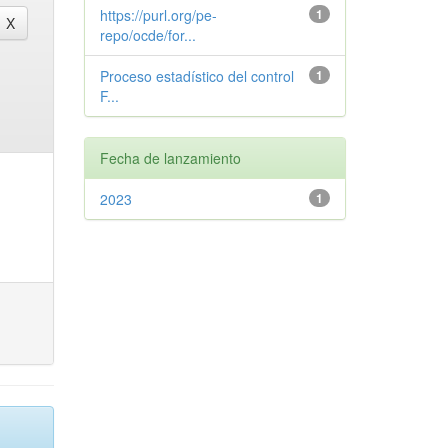
https://purl.org/pe-
1
repo/ocde/for...
Proceso estadístico del control
1
F...
Fecha de lanzamiento
2023
1