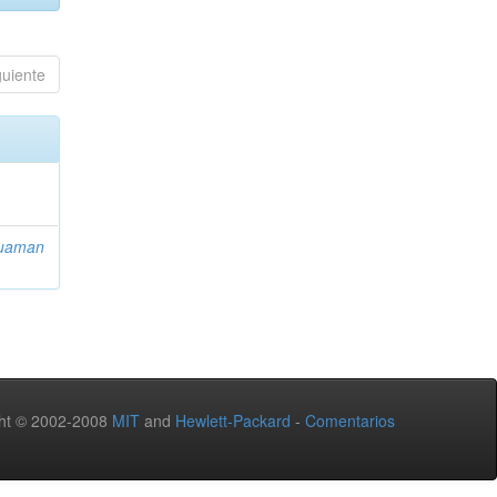
guiente
uaman
ht © 2002-2008
MIT
and
Hewlett-Packard
-
Comentarios