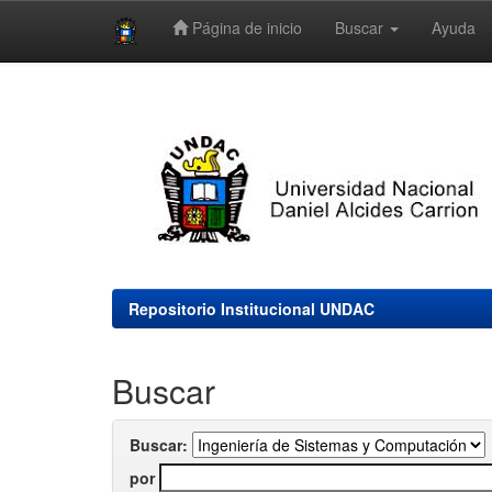
Página de inicio
Buscar
Ayuda
Skip
navigation
Repositorio Institucional UNDAC
Buscar
Buscar:
por