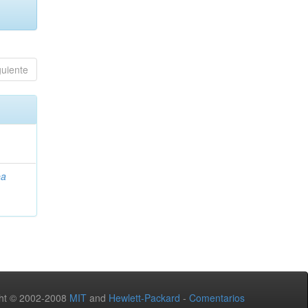
guiente
ea
ht © 2002-2008
MIT
and
Hewlett-Packard
-
Comentarios