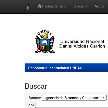
Página de inicio
Buscar
Ayuda
Skip
navigation
Repositorio Institucional UNDAC
Buscar
Buscar:
por