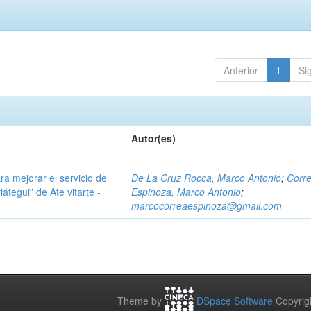
Anterior
1
Si
Autor(es)
a mejorar el servicio de
De La Cruz Rocca, Marco Antonio
;
Corr
átegui” de Ate vitarte -
Espinoza, Marco Antonio
;
marcocorreaespinoza@gmail.com
Theme by
DSpace Software
Copyrig