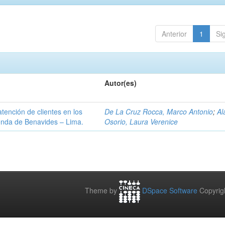
Anterior
1
Si
Autor(es)
atención de clientes en los
De La Cruz Rocca, Marco Antonio
;
Al
enda de Benavides – Lima.
Osorio, Laura Verenice
Theme by
DSpace Software
Copyrig