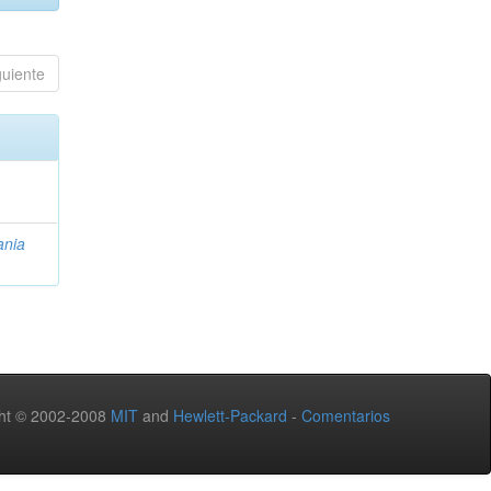
guiente
ania
ht © 2002-2008
MIT
and
Hewlett-Packard
-
Comentarios