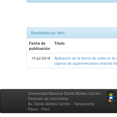
Resultados por ítem:
Fecha de
Título
publicación
10-jul-2018
Aplicación de la teoría de colas en la 
cajeros de supermercados vivanda ti
Universidad Nacional Daniel Alcides Carrión
Dirección de Informática
Av. Daniel Alcides Carrión - Yanacancha
Pasco - Perú