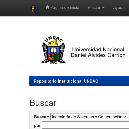
Página de inicio
Buscar
Ayuda
Skip
navigation
Repositorio Institucional UNDAC
Buscar
Buscar:
por