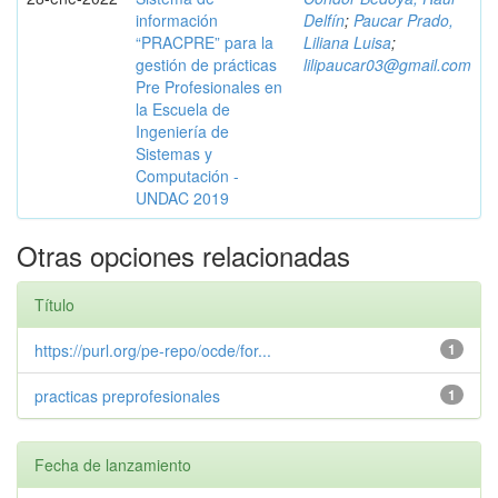
información
Delfín
;
Paucar Prado,
“PRACPRE” para la
Liliana Luisa
;
gestión de prácticas
lilipaucar03@gmail.com
Pre Profesionales en
la Escuela de
Ingeniería de
Sistemas y
Computación -
UNDAC 2019
Otras opciones relacionadas
Título
https://purl.org/pe-repo/ocde/for...
1
practicas preprofesionales
1
Fecha de lanzamiento