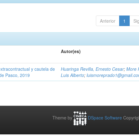
Anterior
1
Si
Autor(es)
extracontractual y cautela de
Huaringa Revilla, Ernesto Cesar
;
More 
 de Pasco, 2019
Luis Alberto
;
luismoreprado1@gmail.c
Theme by
DSpace Software
Copyrig