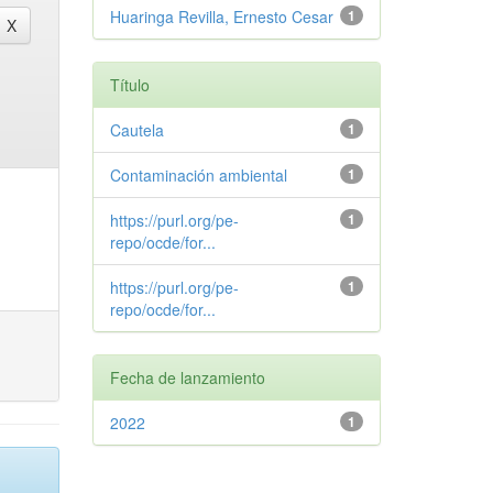
Huaringa Revilla, Ernesto Cesar
1
Título
Cautela
1
Contaminación ambiental
1
https://purl.org/pe-
1
repo/ocde/for...
https://purl.org/pe-
1
repo/ocde/for...
Fecha de lanzamiento
2022
1