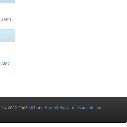
guiente
Prado,
om
ht © 2002-2008
MIT
and
Hewlett-Packard
-
Comentarios