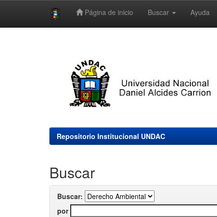
Página de inicio
Buscar
Ayuda
Skip
navigation
Repositorio Institucional UNDAC
Buscar
Buscar:
por