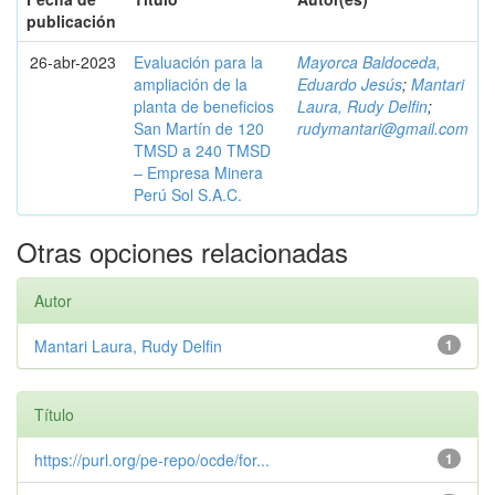
publicación
26-abr-2023
Evaluación para la
Mayorca Baldoceda,
ampliación de la
Eduardo Jesús
;
Mantari
planta de beneficios
Laura, Rudy Delfin
;
San Martín de 120
rudymantari@gmail.com
TMSD a 240 TMSD
– Empresa Minera
Perú Sol S.A.C.
Otras opciones relacionadas
Autor
Mantari Laura, Rudy Delfin
1
Título
https://purl.org/pe-repo/ocde/for...
1