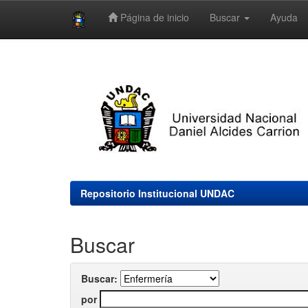
Página de inicio
Buscar
Ayuda
Skip
navigation
Repositorio Institucional UNDAC
Buscar
Buscar:
por