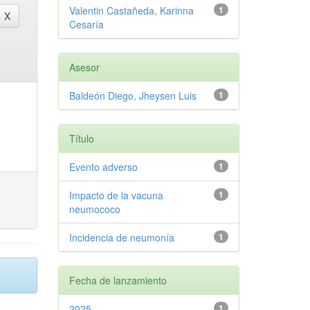
Valentin Castañeda, Karinna
1
Cesaría
Asesor
Baldeón Diego, Jheysen Luis
1
Título
Evento adverso
1
Impacto de la vacuna
1
neumococo
Incidencia de neumonía
1
Fecha de lanzamiento
2025
1