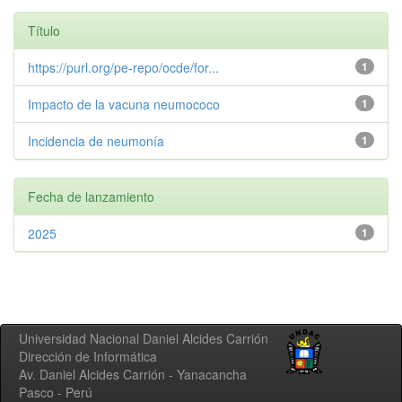
Título
https://purl.org/pe-repo/ocde/for...
1
Impacto de la vacuna neumococo
1
Incidencia de neumonía
1
Fecha de lanzamiento
2025
1
Universidad Nacional Daniel Alcides Carrión
Dirección de Informática
Av. Daniel Alcides Carrión - Yanacancha
Pasco - Perú