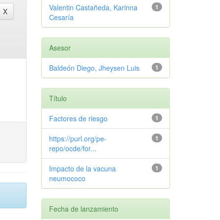
Valentin Castañeda, Karinna
1
Cesaría
Asesor
Baldeón Diego, Jheysen Luis
1
Título
Factores de riesgo
1
https://purl.org/pe-
1
repo/ocde/for...
Impacto de la vacuna
1
neumococo
Fecha de lanzamiento