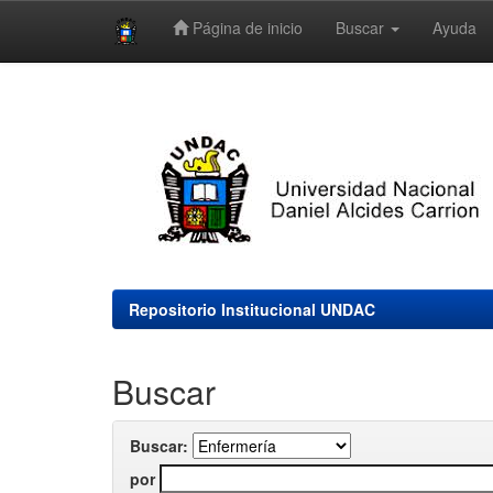
Página de inicio
Buscar
Ayuda
Skip
navigation
Repositorio Institucional UNDAC
Buscar
Buscar:
por