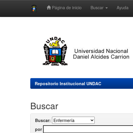
Página de inicio
Buscar
Ayuda
Skip
navigation
Repositorio Institucional UNDAC
Buscar
Buscar:
por