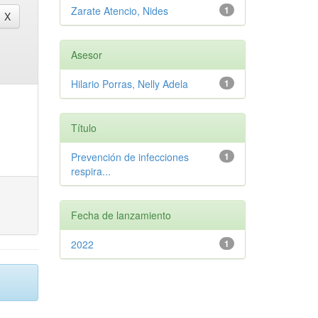
Zarate Atencio, Nides
1
Asesor
Hilario Porras, Nelly Adela
1
Título
Prevención de infecciones
1
respira...
Fecha de lanzamiento
2022
1