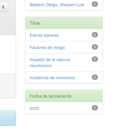
Baldeón Diego, Jheysen Luis
1
Título
Evento adverso
1
Factores de riesgo
1
Impacto de la vacuna
1
neumococo
Incidencia de neumonía
1
Fecha de lanzamiento
2025
1