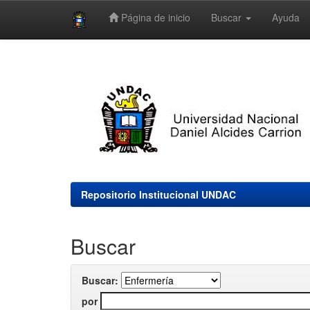
Página de inicio
Buscar
Ayuda
Skip
navigation
Repositorio Institucional UNDAC
Buscar
Buscar:
por