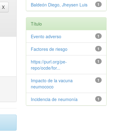
Baldeón Diego, Jheysen Luis
1
Título
Evento adverso
1
Factores de riesgo
1
https://purl.org/pe-
1
repo/ocde/for...
Impacto de la vacuna
1
neumococo
Incidencia de neumonía
1