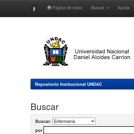
Página de inicio
Buscar
Ayuda
Skip
navigation
Repositorio Institucional UNDAC
Buscar
Buscar:
por