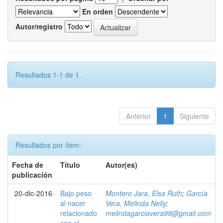
En orden
Autor/registro
Resultados 1-1 de 1.
Anterior
1
Siguiente
Resultados por ítem:
Fecha de
Título
Autor(es)
publicación
20-dic-2016
Bajo peso
Montero Jara, Elsa Ruth
;
García
al nacer
Vera, Melinda Nelly
;
relacionado
melindagarciavera99@gmail.com