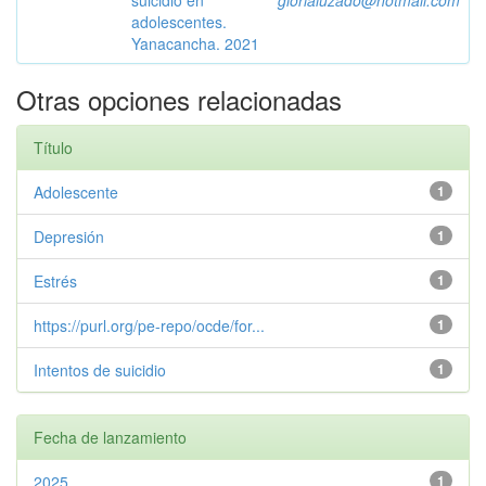
suicidio en
glorialuzado@hotmail.com
adolescentes.
Yanacancha. 2021
Otras opciones relacionadas
Título
Adolescente
1
Depresión
1
Estrés
1
https://purl.org/pe-repo/ocde/for...
1
Intentos de suicidio
1
Fecha de lanzamiento
2025
1