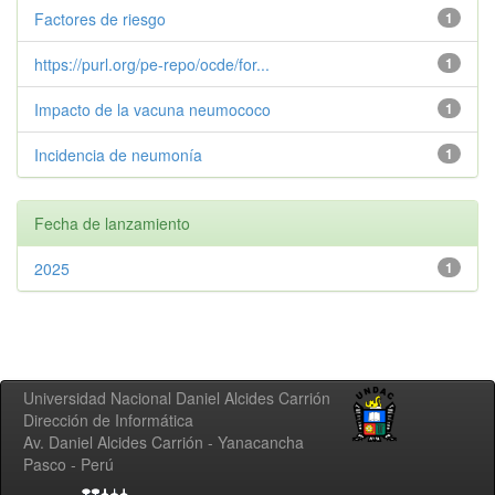
Factores de riesgo
1
https://purl.org/pe-repo/ocde/for...
1
Impacto de la vacuna neumococo
1
Incidencia de neumonía
1
Fecha de lanzamiento
2025
1
Universidad Nacional Daniel Alcides Carrión
Dirección de Informática
Av. Daniel Alcides Carrión - Yanacancha
Pasco - Perú