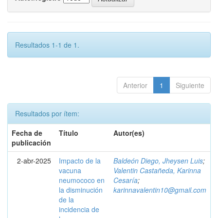
Resultados 1-1 de 1.
Anterior
1
Siguiente
Resultados por ítem:
Fecha de
Título
Autor(es)
publicación
2-abr-2025
Impacto de la
Baldeón Diego, Jheysen Luis
;
vacuna
Valentin Castañeda, Karinna
neumococo en
Cesaría
;
la disminución
karinnavalentin10@gmail.com
de la
incidencia de