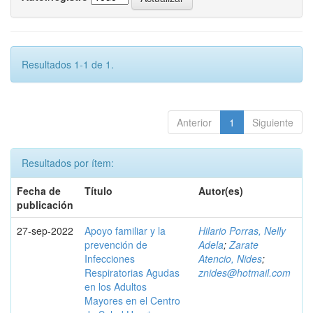
Resultados 1-1 de 1.
Anterior
1
Siguiente
Resultados por ítem:
Fecha de
Título
Autor(es)
publicación
27-sep-2022
Apoyo familiar y la
Hilario Porras, Nelly
prevención de
Adela
;
Zarate
Infecciones
Atencio, Nides
;
Respiratorias Agudas
znides@hotmail.com
en los Adultos
Mayores en el Centro