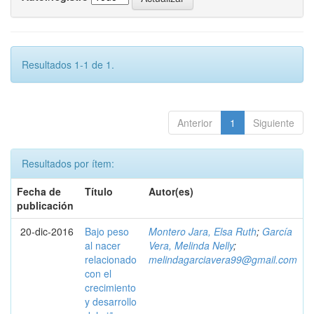
Resultados 1-1 de 1.
Anterior
1
Siguiente
Resultados por ítem:
Fecha de
Título
Autor(es)
publicación
20-dic-2016
Bajo peso
Montero Jara, Elsa Ruth
;
García
al nacer
Vera, Melinda Nelly
;
relacionado
melindagarciavera99@gmail.com
con el
crecimiento
y desarrollo