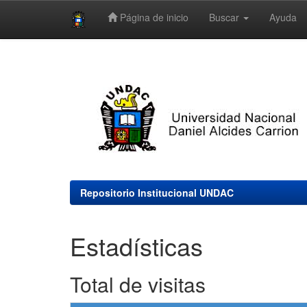
Página de inicio
Buscar
Ayuda
Skip
navigation
Repositorio Institucional UNDAC
Estadísticas
Total de visitas