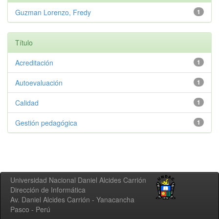
Guzman Lorenzo, Fredy
1
Título
Acreditación
1
Autoevaluación
1
Calidad
1
Gestión pedagógica
1
Universidad Nacional Daniel Alcides Carrión
Dirección de Informática
Av. Daniel Alcides Carrión - Yanacancha
Pasco - Perú