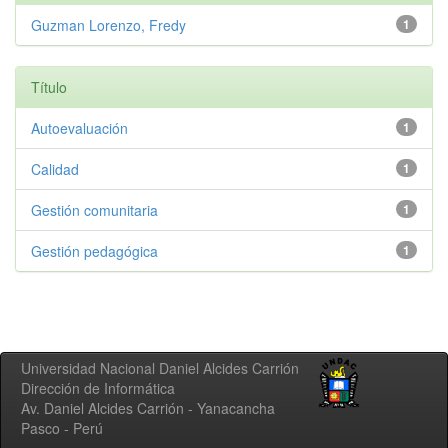
Guzman Lorenzo, Fredy
1
Título
Autoevaluación
1
Calidad
1
Gestión comunitaria
1
Gestión pedagógica
1
Universidad Nacional Daniel Alcides Carrión
Dirección de Informática
Av. Daniel Alcides Carrión - Yanacancha
Pasco - Perú