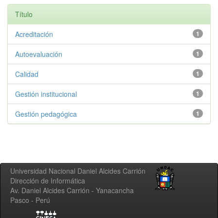
Título
Acreditación
1
Autoevaluación
1
Calidad
1
Gestión institucional
1
Gestión pedagógica
1
Universidad Nacional Daniel Alcides Carrión
Dirección de Informática
Av. Daniel Alcides Carrión - Yanacancha
Pasco - Perú