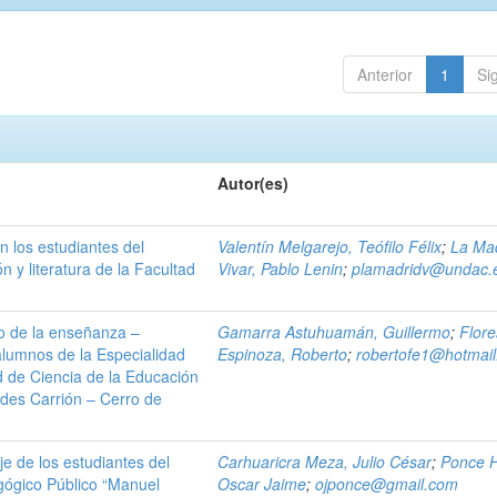
Anterior
1
Si
Autor(es)
n los estudiantes del
Valentín Melgarejo, Teófilo Félix
;
La Ma
 y literatura de la Facultad
Vivar, Pablo Lenin
;
plamadridv@undac.
so de la enseñanza –
Gamarra Astuhuamán, Guillermo
;
Flore
alumnos de la Especialidad
Espinoza, Roberto
;
robertofe1@hotmai
d de Ciencia de la Educación
ides Carrión – Cerro de
e de los estudiantes del
Carhuaricra Meza, Julio César
;
Ponce H
gógico Público “Manuel
Oscar Jaime
;
ojponce@gmail.com