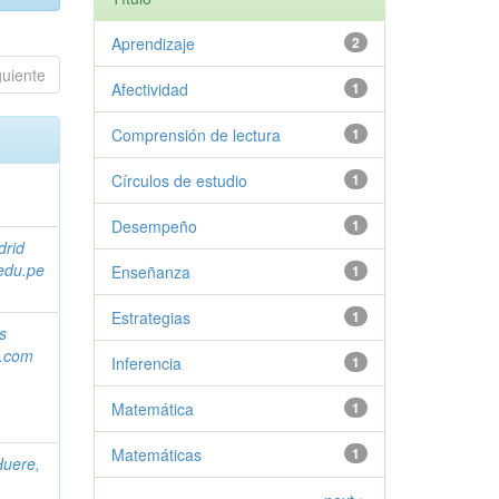
Aprendizaje
2
guiente
Afectividad
1
Comprensión de lectura
1
Círculos de estudio
1
Desempeño
1
drid
edu.pe
Enseñanza
1
Estrategias
1
s
l.com
Inferencia
1
Matemática
1
Matemáticas
1
uere,