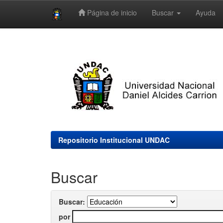
Página de inicio
Buscar
Ayuda
Skip
navigation
Repositorio Institucional UNDAC
Buscar
Buscar:
por