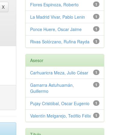
Flores Espinoza, Roberto
1
La Madrid Vivar, Pablo Lenin
1
Ponce Huere, Oscar Jaime
1
Rivas Solórzano, Rufina Rayda
1
Asesor
Carhuaricra Meza, Julio César
1
Gamarra Astuhuamán,
1
Guillermo
Pujay Cristóbal, Oscar Eugenio
1
Valentín Melgarejo, Teófilo Félix
1
Título