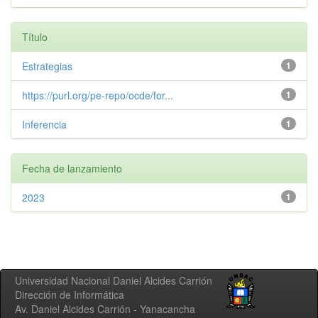
Título
Estrategias
1
https://purl.org/pe-repo/ocde/for...
1
Inferencia
1
Fecha de lanzamiento
2023
1
Universidad Nacional Daniel Alcides Carrión
Dirección de Informática
Av. Daniel Alcides Carrión - Yanacancha