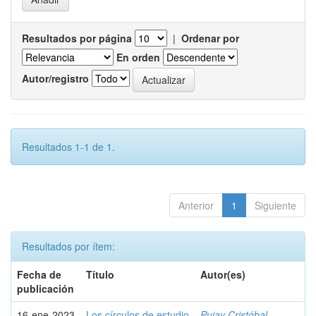
Resultados por página
|
Ordenar por
En orden
Autor/registro
Resultados 1-1 de 1.
Anterior
1
Siguiente
Resultados por ítem:
Fecha de
Título
Autor(es)
publicación
16-ene-2023
Los círculos de estudio
Pujay Cristóbal,