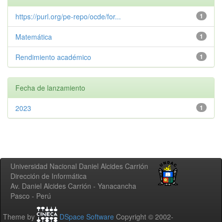
https://purl.org/pe-repo/ocde/for...
1
Matemática
1
Rendimiento académico
1
Fecha de lanzamiento
2023
1
Universidad Nacional Daniel Alcides Carrión
Dirección de Informática
Av. Daniel Alcides Carrión - Yanacancha
Pasco - Perú
Theme by
DSpace Software
Copyright © 2002-