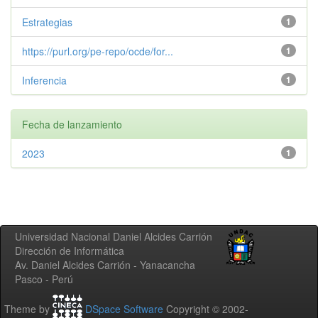
Estrategias
1
https://purl.org/pe-repo/ocde/for...
1
Inferencia
1
Fecha de lanzamiento
2023
1
Universidad Nacional Daniel Alcides Carrión
Dirección de Informática
Av. Daniel Alcides Carrión - Yanacancha
Pasco - Perú
Theme by
DSpace Software
Copyright © 2002-