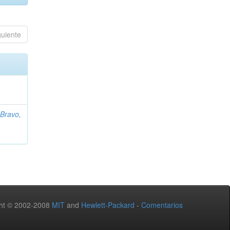
guiente
o Bravo,
ht © 2002-2008
MIT
and
Hewlett-Packard
-
Comentarios