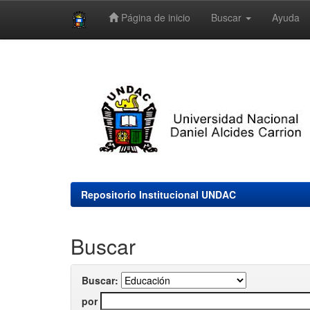
Página de inicio
Buscar
Ayuda
Skip
navigation
Repositorio Institucional UNDAC
Buscar
Buscar:
por