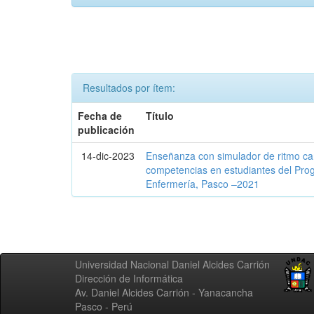
Resultados por ítem:
Fecha de
Título
publicación
14-dic-2023
Enseñanza con simulador de ritmo car
competencias en estudiantes del Pr
Enfermería, Pasco –2021
Universidad Nacional Daniel Alcides Carrión
Dirección de Informática
Av. Daniel Alcides Carrión - Yanacancha
Pasco - Perú