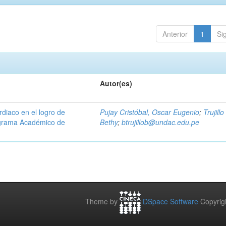
Anterior
1
Si
Autor(es)
diaco en el logro de
Pujay Cristóbal, Oscar Eugenio
;
Trujill
ograma Académico de
Bethy
;
btrujillob@undac.edu.pe
Theme by
DSpace Software
Copyrig