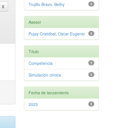
Trujillo Bravo, Bethy
1
Asesor
Pujay Cristóbal, Oscar Eugenio
1
Título
Competencia
1
Simulación clínica
1
Fecha de lanzamiento
2023
1