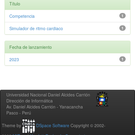
Título
Competencia
1
Simulador de ritmo cardiaco
1
Fecha de lanzamiento
2023
1
Universidad Nacional Daniel Alcides Carrión
Dirección de Informática
Av. Daniel Alcides Carrión - Yanacancha
Pasco - Perú
Theme by
DSpace Software
Copyright © 2002-