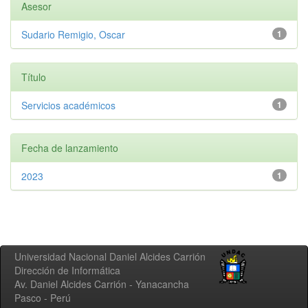
Asesor
Sudario Remigio, Oscar
1
Título
Servicios académicos
1
Fecha de lanzamiento
2023
1
Universidad Nacional Daniel Alcides Carrión
Dirección de Informática
Av. Daniel Alcides Carrión - Yanacancha
Pasco - Perú