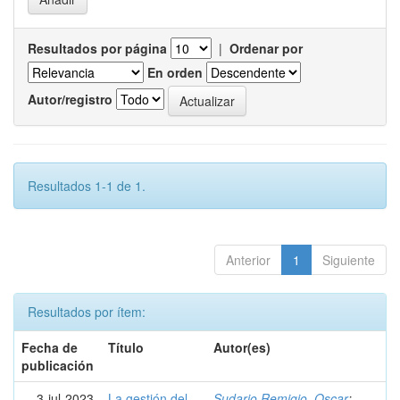
Resultados por página
|
Ordenar por
En orden
Autor/registro
Resultados 1-1 de 1.
Anterior
1
Siguiente
Resultados por ítem:
Fecha de
Título
Autor(es)
publicación
3-jul-2023
La gestión del
Sudario Remigio, Oscar
;