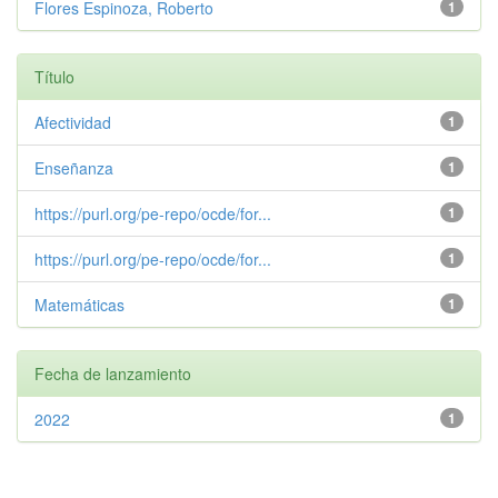
Flores Espinoza, Roberto
1
Título
Afectividad
1
Enseñanza
1
https://purl.org/pe-repo/ocde/for...
1
https://purl.org/pe-repo/ocde/for...
1
Matemáticas
1
Fecha de lanzamiento
2022
1