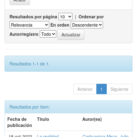
Resultados por página
|
Ordenar por
En orden
Autor/registro
Resultados 1-1 de 1.
Anterior
1
Siguiente
Resultados por ítem:
Fecha de
Título
Autor(es)
publicación
18-oct-2022
La realidad
Carhuaricra Meza, Julio