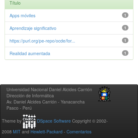
Título
Apps móviles
1
Aprendizaje significativo
1
https://purl.org/pe-repo/ocde/for...
1
Realidad aumentada
1
Universidad Nacional Daniel Alcides Carrión
Dirección de Informática
Av. Daniel Alcides Carrión - Yanacancha
Pasco - Perú
Theme by
DSpace Software
Copyright © 2002-
2008
MIT
and
Hewlett-Packard
-
Comentarios