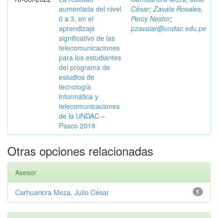
aumentada del nivel
César
;
Zavala Rosales,
0 a 3, en el
Percy Nestor
;
aprendizaje
pzavalar@undac.edu.pe
significativo de las
telecomunicaciones
para los estudiantes
del programa de
estudios de
tecnología
informática y
telecomunicaciones
de la UNDAC –
Pasco 2018
Otras opciones relacionadas
Asesor
Carhuaricra Meza, Julio César
1