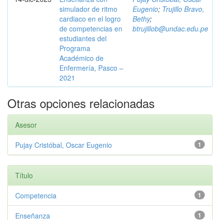
simulador de ritmo
Eugenio
;
Trujillo Bravo,
cardiaco en el logro
Bethy
;
de competencias en
btrujillob@undac.edu.pe
estudiantes del
Programa
Académico de
Enfermería, Pasco –
2021
Otras opciones relacionadas
Asesor
Pujay Cristóbal, Oscar Eugenio
1
Título
Competencia
1
Enseñanza
1